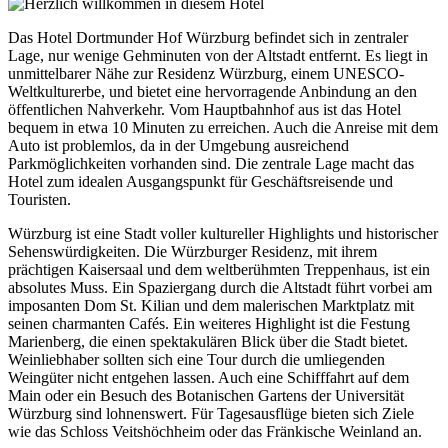
Das Hotel Dortmunder Hof Würzburg befindet sich in zentraler
Lage, nur wenige Gehminuten von der Altstadt entfernt. Es liegt in
unmittelbarer Nähe zur Residenz Würzburg, einem UNESCO-
Weltkulturerbe, und bietet eine hervorragende Anbindung an den
öffentlichen Nahverkehr. Vom Hauptbahnhof aus ist das Hotel
bequem in etwa 10 Minuten zu erreichen. Auch die Anreise mit dem
Auto ist problemlos, da in der Umgebung ausreichend
Parkmöglichkeiten vorhanden sind. Die zentrale Lage macht das
Hotel zum idealen Ausgangspunkt für Geschäftsreisende und
Touristen.
Würzburg ist eine Stadt voller kultureller Highlights und historischer
Sehenswürdigkeiten. Die Würzburger Residenz, mit ihrem
prächtigen Kaisersaal und dem weltberühmten Treppenhaus, ist ein
absolutes Muss. Ein Spaziergang durch die Altstadt führt vorbei am
imposanten Dom St. Kilian und dem malerischen Marktplatz mit
seinen charmanten Cafés. Ein weiteres Highlight ist die Festung
Marienberg, die einen spektakulären Blick über die Stadt bietet.
Weinliebhaber sollten sich eine Tour durch die umliegenden
Weingüter nicht entgehen lassen. Auch eine Schifffahrt auf dem
Main oder ein Besuch des Botanischen Gartens der Universität
Würzburg sind lohnenswert. Für Tagesausflüge bieten sich Ziele
wie das Schloss Veitshöchheim oder das Fränkische Weinland an.